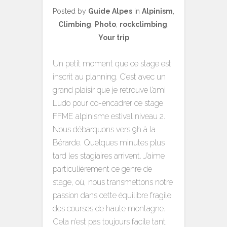
Posted by
Guide Alpes
in
Alpinism
,
Climbing
,
Photo
,
rockclimbing
,
Your trip
Un petit moment que ce stage est
inscrit au planning. C’est avec un
grand plaisir que je retrouve l’ami
Ludo pour co-encadrer ce stage
FFME alpinisme estival niveau 2.
Nous débarquons vers 9h à la
Bérarde. Quelques minutes plus
tard les stagiaires arrivent. J’aime
particulièrement ce genre de
stage, où, nous transmettons notre
passion dans cette équilibre fragile
des courses de haute montagne.
Cela n’est pas toujours facile tant