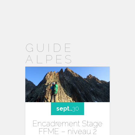
GUIDE
ALPES
sept..
30
Encadrement Stage
FFME – niveau 2