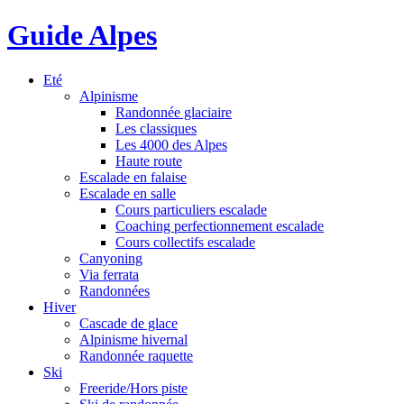
Guide Alpes
Eté
Alpinisme
Randonnée glaciaire
Les classiques
Les 4000 des Alpes
Haute route
Escalade en falaise
Escalade en salle
Cours particuliers escalade
Coaching perfectionnement escalade
Cours collectifs escalade
Canyoning
Via ferrata
Randonnées
Hiver
Cascade de glace
Alpinisme hivernal
Randonnée raquette
Ski
Freeride/Hors piste