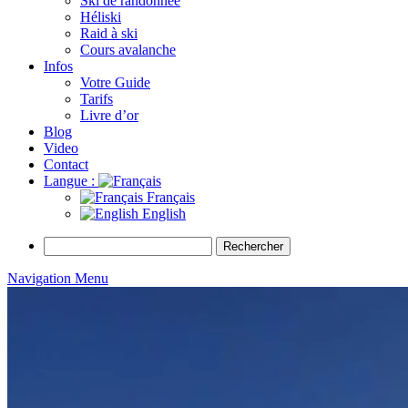
Ski de randonnée
Héliski
Raid à ski
Cours avalanche
Infos
Votre Guide
Tarifs
Livre d’or
Blog
Video
Contact
Langue :
Français
English
Rechercher :
Navigation Menu