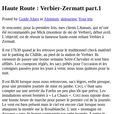
Haute Route : Verbier-Zermatt part.1
Posted by
Guide Alpes
in
Alpinism
,
skitouring
,
Your trip
Je rencontre, pour la première fois, mes clients Libanais, qui m’ont
été recommandés par Mick (moniteur de ski de Verbier), début avril.
L’objectif, est de réussir la fameuse haute-route reliant Verbier à
Zermatt.
Il est 17h30 quand je les retrouve pour le traditionnel check matériel
sur le parking du Châble, au pied de la station de Verbier. Ils
viennent de passer une bonne semaine Serre-Chevalier et sont bien
affûtés. Les crampons réglés, les sacs prêtés pour l’occasion et les
consignes passées pour les jours à venir, nous nous quittons pour la
nuit.
Il est 8h30 lorsque nous nous retrouvons, sacs légers, enfin presque,
pour une première journée de mise en jambe. Ceci, c’était sans
compter sur une arrivée du Foehn un peu plus tôt que prévu. Les
installations seront fermées à « La Chaux ». Ceci nous rajoute donc
une bonne heure de marche pour passer le premier col de la journée.
Le vent est bien présent mais le ciel est encore clair lorsque nous
attaquons la montée sur la Rosablanche. L’ami « montagne en
douceur » sera de bonne compagnie sur cette journée. A peine le