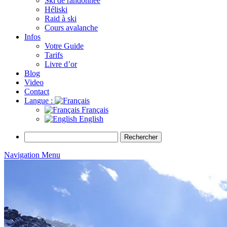
Ski de randonnée
Héliski
Raid à ski
Cours avalanche
Infos
Votre Guide
Tarifs
Livre d’or
Blog
Video
Contact
Langue :
Français
English
Rechercher :
Navigation Menu