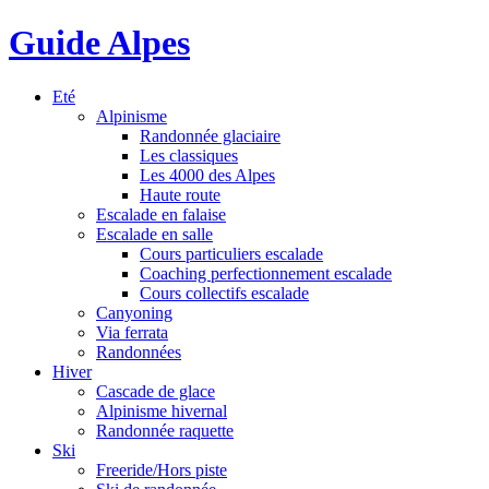
Guide Alpes
Eté
Alpinisme
Randonnée glaciaire
Les classiques
Les 4000 des Alpes
Haute route
Escalade en falaise
Escalade en salle
Cours particuliers escalade
Coaching perfectionnement escalade
Cours collectifs escalade
Canyoning
Via ferrata
Randonnées
Hiver
Cascade de glace
Alpinisme hivernal
Randonnée raquette
Ski
Freeride/Hors piste