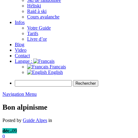
Ski de randonnée
Héliski
Raid à ski
Cours avalanche
Infos
Votre Guide
Tarifs
Livre d’or
Blog
Video
Contact
Langue :
Français
English
Rechercher :
Navigation Menu
Bon alpinisme
Posted by
Guide Alpes
in
déc..
09
0