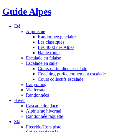
Guide Alpes
Eté
Alpinisme
Randonnée glaciaire
Les classiques
Les 4000 des Alpes
Haute route
Escalade en falaise
Escalade en salle
Cours particuliers escalade
Coaching perfectionnement escalade
Cours collectifs escalade
Canyoning
Via ferrata
Randonnées
Hiver
Cascade de glace
Alpinisme hivernal
Randonnée raquette
Ski
Freeride/Hors piste