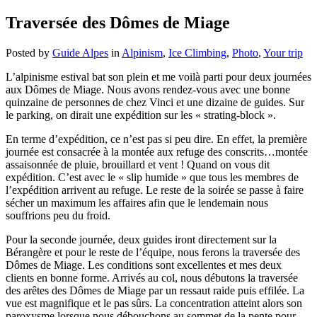
Traversée des Dômes de Miage
Posted by
Guide Alpes
in
Alpinism
,
Ice Climbing
,
Photo
,
Your trip
L’alpinisme estival bat son plein et me voilà parti pour deux journées
aux Dômes de Miage. Nous avons rendez-vous avec une bonne
quinzaine de personnes de chez Vinci et une dizaine de guides. Sur
le parking, on dirait une expédition sur les « strating-block ».
En terme d’expédition, ce n’est pas si peu dire. En effet, la première
journée est consacrée à la montée aux refuge des conscrits…montée
assaisonnée de pluie, brouillard et vent ! Quand on vous dit
expédition. C’est avec le « slip humide » que tous les membres de
l’expédition arrivent au refuge. Le reste de la soirée se passe à faire
sécher un maximum les affaires afin que le lendemain nous
souffrions peu du froid.
Pour la seconde journée, deux guides iront directement sur la
Bérangère et pour le reste de l’équipe, nous ferons la traversée des
Dômes de Miage. Les conditions sont excellentes et mes deux
clients en bonne forme. Arrivés au col, nous débutons la traversée
des arêtes des Dômes de Miage par un ressaut raide puis effilée. La
vue est magnifique et le pas sûrs. La concentration atteint alors son
paroxysme lorsque nous débouchons au sommet de la pente pour