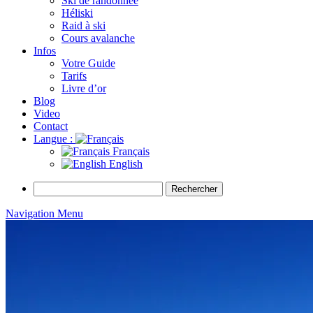
Ski de randonnée
Héliski
Raid à ski
Cours avalanche
Infos
Votre Guide
Tarifs
Livre d’or
Blog
Video
Contact
Langue :
Français
English
Rechercher :
Navigation Menu