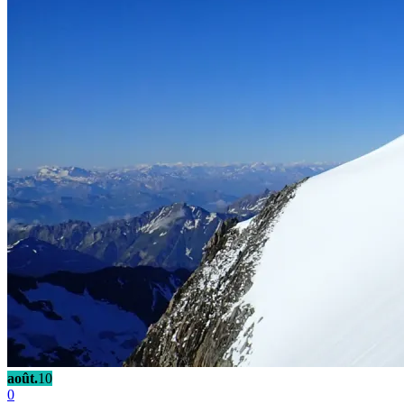
août.
10
0