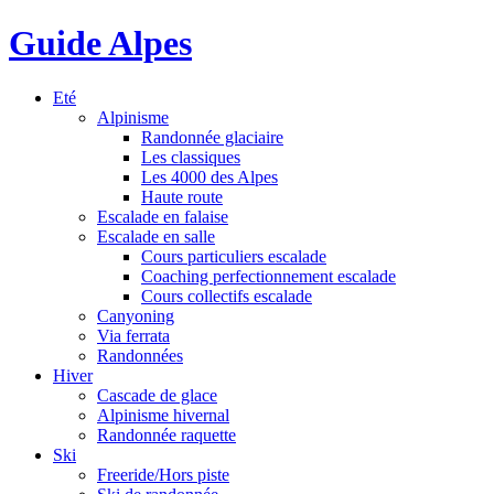
Guide Alpes
Eté
Alpinisme
Randonnée glaciaire
Les classiques
Les 4000 des Alpes
Haute route
Escalade en falaise
Escalade en salle
Cours particuliers escalade
Coaching perfectionnement escalade
Cours collectifs escalade
Canyoning
Via ferrata
Randonnées
Hiver
Cascade de glace
Alpinisme hivernal
Randonnée raquette
Ski
Freeride/Hors piste