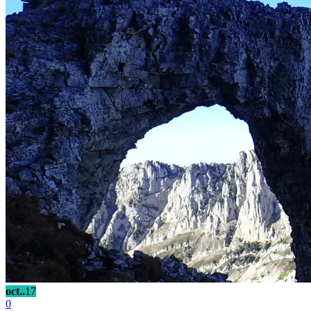
oct..
17
0