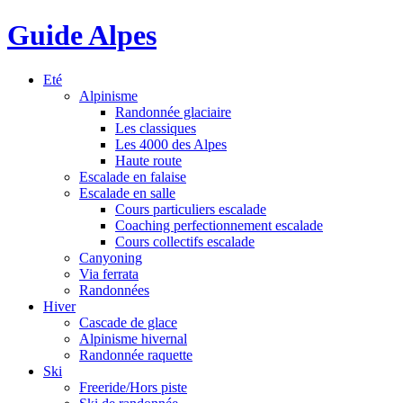
Guide Alpes
Eté
Alpinisme
Randonnée glaciaire
Les classiques
Les 4000 des Alpes
Haute route
Escalade en falaise
Escalade en salle
Cours particuliers escalade
Coaching perfectionnement escalade
Cours collectifs escalade
Canyoning
Via ferrata
Randonnées
Hiver
Cascade de glace
Alpinisme hivernal
Randonnée raquette
Ski
Freeride/Hors piste