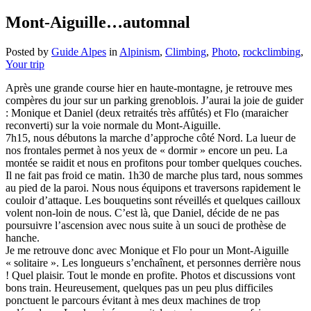
Mont-Aiguille…automnal
Posted by
Guide Alpes
in
Alpinism
,
Climbing
,
Photo
,
rockclimbing
,
Your trip
Après une grande course hier en haute-montagne, je retrouve mes
compères du jour sur un parking grenoblois. J’aurai la joie de guider
: Monique et Daniel (deux retraités très affûtés) et Flo (maraicher
reconverti) sur la voie normale du Mont-Aiguille.
7h15, nous débutons la marche d’approche côté Nord. La lueur de
nos frontales permet à nos yeux de « dormir » encore un peu. La
montée se raidit et nous en profitons pour tomber quelques couches.
Il ne fait pas froid ce matin. 1h30 de marche plus tard, nous sommes
au pied de la paroi. Nous nous équipons et traversons rapidement le
couloir d’attaque. Les bouquetins sont réveillés et quelques cailloux
volent non-loin de nous. C’est là, que Daniel, décide de ne pas
poursuivre l’ascension avec nous suite à un souci de prothèse de
hanche.
Je me retrouve donc avec Monique et Flo pour un Mont-Aiguille
« solitaire ». Les longueurs s’enchaînent, et personnes derrière nous
! Quel plaisir. Tout le monde en profite. Photos et discussions vont
bons train. Heureusement, quelques pas un peu plus difficiles
ponctuent le parcours évitant à mes deux machines de trop