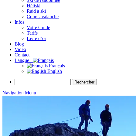
Ski de randonnée
Héliski
Raid à ski
Cours avalanche
Infos
Votre Guide
Tarifs
Livre d’or
Blog
Video
Contact
Langue :
Français
English
Rechercher :
Navigation Menu