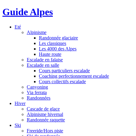
Guide Alpes
Eté
Alpinisme
Randonnée glaciaire
Les classiques
Les 4000 des Alpes
Haute route
Escalade en falaise
Escalade en salle
Cours particuliers escalade
Coaching perfectionnement escalade
Cours collectifs escalade
Canyoning
Via ferrata
Randonnées
Hiver
Cascade de glace
Alpinisme hivernal
Randonnée raquette
Ski
Freeride/Hors piste