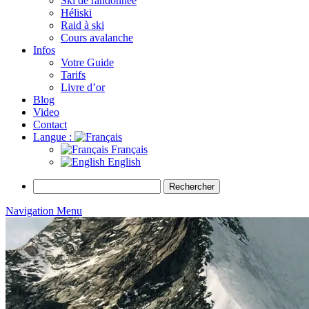
Ski de randonnée
Héliski
Raid à ski
Cours avalanche
Infos
Votre Guide
Tarifs
Livre d’or
Blog
Video
Contact
Langue :
Français
English
Rechercher :
Navigation Menu