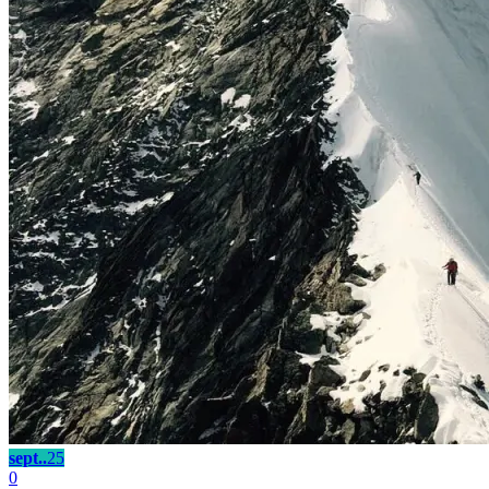
sept..
25
0